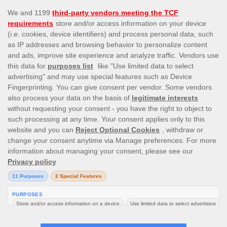
Nous n’acceptons aucun joueur de moins de 18 ans. Toute
tentative d’inscription par un mineur entraînera la fermeture
immédiate du compte.
Trademark ™ 2026 PlayOJO. Tous droits réservés.