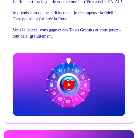
La Roue est ma façon de vous remercier d'être aussi GÉNIAL!
Je prends soin de mes OJOueurs et je récompense la fidélité.
C'est pourquoi j'ai créé la Roue.
Vous la lancez, vous gagnez des Tours Gratuits et vous jouez –
tout cela, gratuitement.