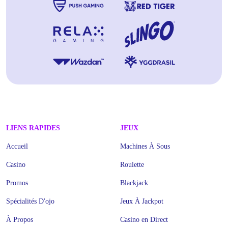
LIENS RAPIDES
JEUX
Accueil
Machines À Sous
Casino
Roulette
Promos
Blackjack
Spécialités D'ojo
Jeux À Jackpot
À Propos
Casino en Direct