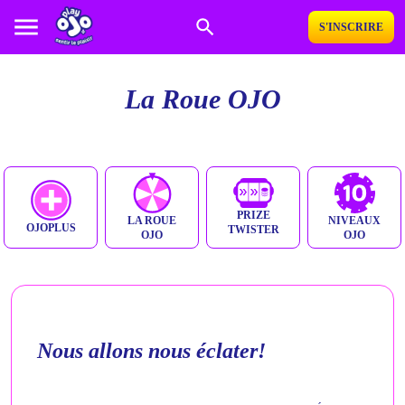
S'INSCRIRE
La Roue OJO
PRIZE
LA ROUE
NIVEAUX
OJOPLUS
TWISTER
OJO
OJO
Nous allons nous éclater!