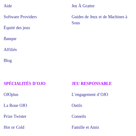
Aide
Jeu À Gratter
Software Providers
Guides de Jeux et de Machines à
Sous
Équité des jeux
Banque
Affiliés
Blog
SPÉCIALITÉS D'OJO
JEU RESPONSABLE
OJOplus
L'engagement d’OJO
La Roue OJO
Outils
Prize Twister
Conseils
Hot or Cold
Famille et Amis