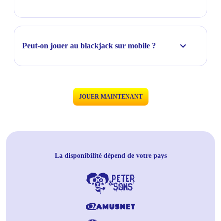
Peut-on jouer au blackjack sur mobile ?
JOUER MAINTENANT
La disponibilité dépend de votre pays