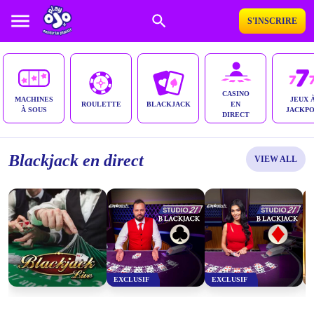
S'INSCRIRE
CASINO
MACHINES
JEUX 
ROULETTE
BLACKJACK
EN
À SOUS
JACKP
Studio21 Diamonds
DIRECT
Blackjack B by Evolution
Studio21 Clubs Blackjack
Blackjack
Blackjack en direct
JOUER
JOUER
JOUER
VIEW ALL
MAINTENANT
MAINTENANT
MAINTENANT
EXCLUSIF
EXCLUSIF
First Person Blackjack
Blackjack Link
Blackjack Basic