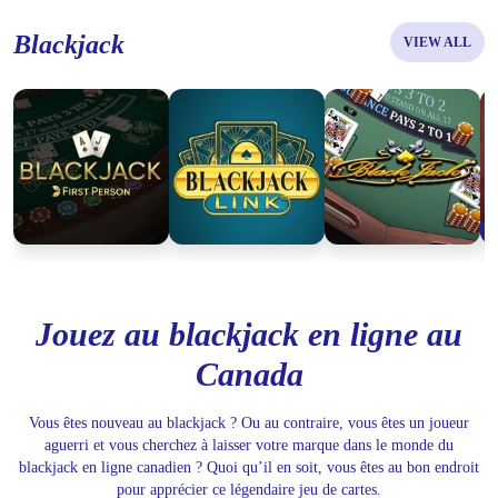
Blackjack
JOUER
JOUER
JOUER
VIEW ALL
MAINTENANT
MAINTENANT
MAINTENANT
Jouez au blackjack en ligne au
Canada
Vous êtes nouveau au blackjack ? Ou au contraire, vous êtes un joueur
aguerri et vous cherchez à laisser votre marque dans le monde du
blackjack en ligne canadien ? Quoi qu’il en soit, vous êtes au bon endroit
pour apprécier ce légendaire jeu de cartes.