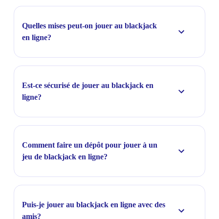
Quelles mises peut-on jouer au blackjack
en ligne?
Est-ce sécurisé de jouer au blackjack en
ligne?
Comment faire un dépôt pour jouer à un
jeu de blackjack en ligne?
Puis-je jouer au blackjack en ligne avec des
amis?