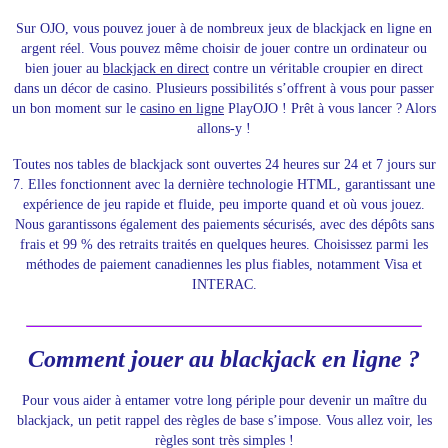
Sur OJO, vous pouvez jouer à de nombreux jeux de blackjack en ligne en
argent réel. Vous pouvez même choisir de jouer contre un ordinateur ou
bien jouer au
blackjack en direct
contre un véritable croupier en direct
dans un décor de casino. Plusieurs possibilités s’offrent à vous pour passer
un bon moment sur le
casino en ligne
PlayOJO ! Prêt à vous lancer ? Alors
allons-y !
Toutes nos tables de blackjack sont ouvertes 24 heures sur 24 et 7 jours sur
7. Elles fonctionnent avec la dernière technologie HTML, garantissant une
expérience de jeu rapide et fluide, peu importe quand et où vous jouez.
Nous garantissons également des paiements sécurisés, avec des dépôts sans
frais et 99 % des retraits traités en quelques heures. Choisissez parmi les
méthodes de paiement canadiennes les plus fiables, notamment Visa et
INTERAC.
Comment jouer au blackjack en ligne ?
Pour vous aider à entamer votre long périple pour devenir un maître du
blackjack, un petit rappel des règles de base s’impose. Vous allez voir, les
règles sont très simples !