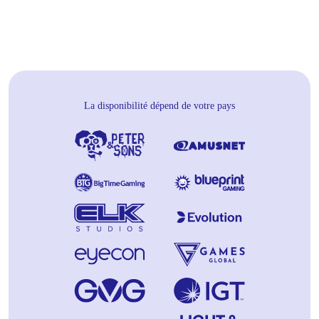
La disponibilité dépend de votre pays