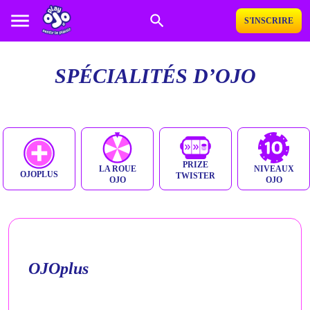
S'INSCRIRE
SPÉCIALITÉS D’OJO
PRIZE
LA ROUE
NIVEAUX
OJOPLUS
TWISTER
OJO
OJO
OJOplus