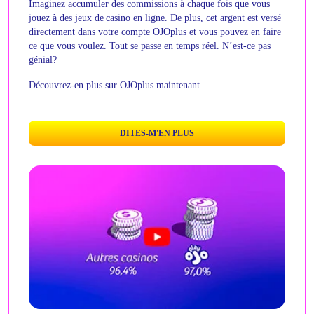
Imaginez accumuler des commissions à chaque fois que vous
jouez à des jeux de
casino en ligne
. De plus, cet argent est versé
directement dans votre compte OJOplus et vous pouvez en faire
ce que vous voulez. Tout se passe en temps réel. N’est-ce pas
génial?
Découvrez-en plus sur OJOplus maintenant.
DITES-M'EN PLUS