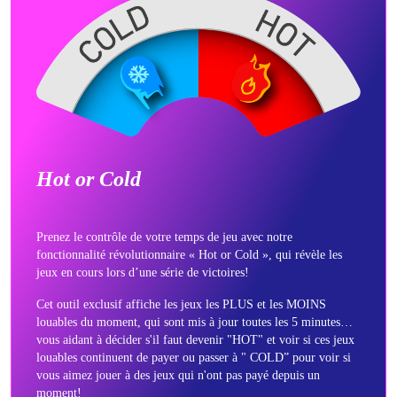
Hot or Cold
Prenez le contrôle de votre temps de jeu avec notre
fonctionnalité révolutionnaire « Hot or Cold », qui révèle les
jeux en cours lors d’une série de victoires!
Cet outil exclusif affiche les jeux les PLUS et les MOINS
louables du moment, qui sont mis à jour toutes les 5 minutes…
vous aidant à décider s'il faut devenir "HOT" et voir si ces jeux
louables continuent de payer ou passer à " COLD” pour voir si
vous aimez jouer à des jeux qui n'ont pas payé depuis un
moment!