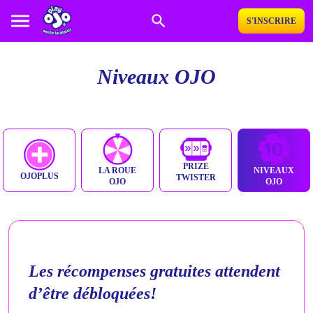
S'INSCRIRE
Niveaux OJO
PRIZE
LA ROUE
NIVEAUX
OJOPLUS
TWISTER
OJO
OJO
Les récompenses gratuites attendent
d’être débloquées!