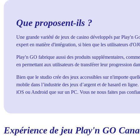
Que proposent-ils ?
Une grande variété de jeux de casino développés par Play'n Go
expert en matière d'intégration, si bien que les utilisateurs d
Play'n GO fabrique aussi des produits supplémentaires, comme
en permettant aux utilisateurs de transférer leur progression da
Bien que le studio crée des jeux accessibles sur n'importe quell
mobile dans l’industrie des jeux d’argent et de hasard en ligne
iOS ou Android que sur un PC. Vous ne nous faites pas confia
Expérience de jeu Play'n GO Can