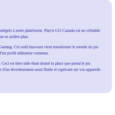
ntégrés à notre plateforme. Play'n GO Canada est un véritable
nt en arrière-plan.
aming. Cet outil innovant vient transformer le monde du jeu
d'un profil utilisateur commun.
 Ceci est bien utile étant donné la place que prend le jeu
d'un divertissement aussi fluide et captivant sur vos appareils