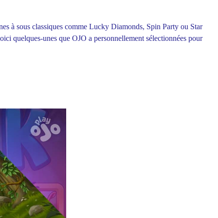
chines à sous classiques comme Lucky Diamonds, Spin Party ou Star
 voici quelques-unes que OJO a personnellement sélectionnées pour