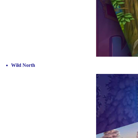
Wild North