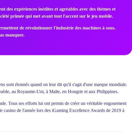
rent des expériences inédites et agréables avec des thèmes et
été primée qui met avant tout l'accent sur le jeu mobile.
rmettent de révolutionner l'industrie des machines à sous.
 pas manquer.
ns sont étonnés quand on leur dit qu'il s'agit d'une marque mondiale.
 Suède, au Royaume-Uni, à Malte, en Hongrie et aux Philippines.
ade. Tous ses efforts lui ont permis de créer un véritable engouement
ux de casino de l'année lors des iGaming Excellence Awards de 2019 à