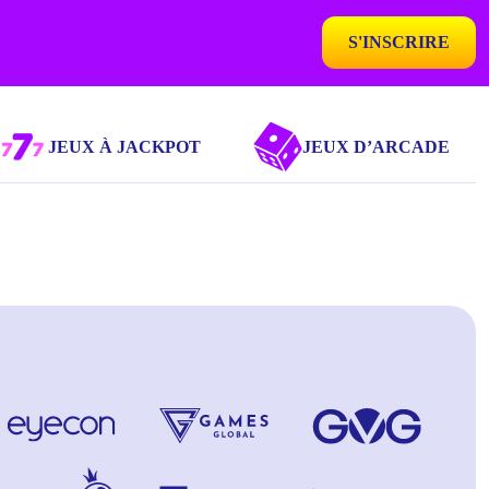
S'INSCRIRE
JEUX À JACKPOT
JEUX D’ARCADE