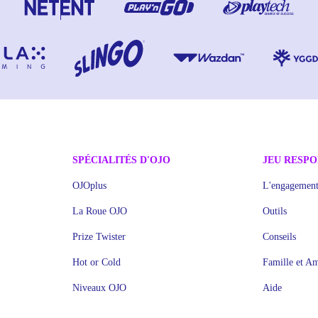
SPÉCIALITÉS D'OJO
JEU RESP
OJOplus
L'engagemen
La Roue OJO
Outils
Prize Twister
Conseils
Hot or Cold
Famille et Am
Niveaux OJO
Aide