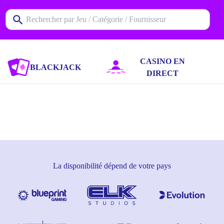
CASINO EN
BLACKJACK
DIRECT
La disponibilité dépend de votre pays