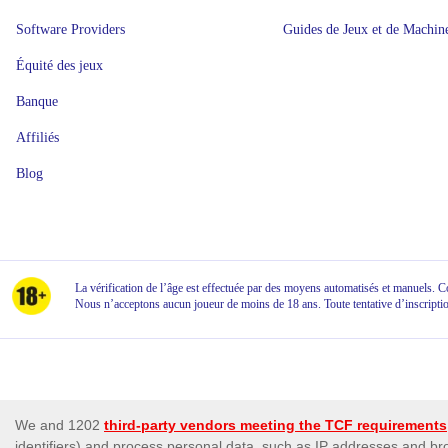
Software Providers
Guides de Jeux et de Machin
Équité des jeux
Banque
Affiliés
Blog
La vérification de l’âge est effectuée par des moyens automatisés et manuels. 
Nous n’acceptons aucun joueur de moins de 18 ans. Toute tentative d’inscripti