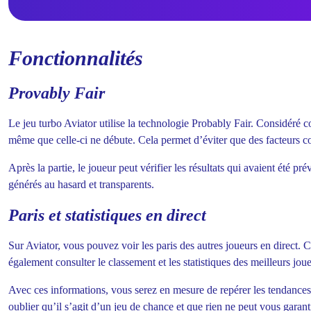
Fonctionnalités
Provably Fair
Le jeu turbo Aviator utilise la technologie Probably Fair. Considéré c
même que celle-ci ne débute. Cela permet d’éviter que des facteurs co
Après la partie, le joueur peut vérifier les résultats qui avaient été 
générés au hasard et transparents.
Paris et statistiques en direct
Sur Aviator, vous pouvez voir les paris des autres joueurs en direct. C
également consulter le classement et les statistiques des meilleurs jou
Avec ces informations, vous serez en mesure de repérer les tendances 
oublier qu’il s’agit d’un jeu de chance et que rien ne peut vous garant