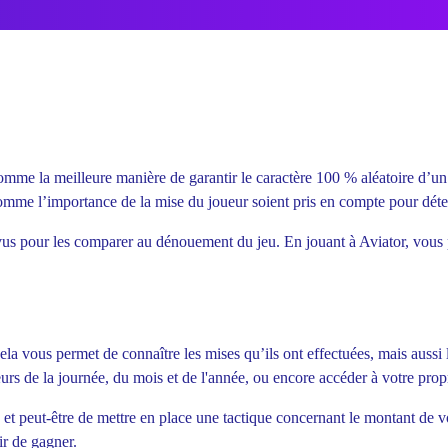
omme la meilleure manière de garantir le caractère 100 % aléatoire d’un j
mme l’importance de la mise du joueur soient pris en compte pour déter
prévus pour les comparer au dénouement du jeu. En jouant à Aviator, vous 
ela vous permet de connaître les mises qu’ils ont effectuées, mais aussi 
eurs de la journée, du mois et de l'année, ou encore accéder à votre prop
et peut-être de mettre en place une tactique concernant le montant de vo
ir de gagner.