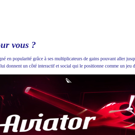
pour vous ?
né en popularité grâce à ses multiplicateurs de gains pouvant aller jusq
lui donnent un côté interactif et social qui le positionne comme un jeu 