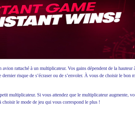
avion rattaché à un multiplicateur. Vos gains dépendent de la hauteur à l
ce dernier risque de s’écraser ou de s’envoler. À vous de choisir le bon
 petit multiplicateur. Si vous attendez que le multiplicateur augmente, 
 choisir le mode de jeu qui vous correspond le plus !