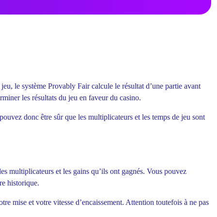
eu, le système Provably Fair calcule le résultat d’une partie avant
miner les résultats du jeu en faveur du casino.
pouvez donc être sûr que les multiplicateurs et les temps de jeu sont
les multiplicateurs et les gains qu’ils ont gagnés. Vous pouvez
re historique.
tre mise et votre vitesse d’encaissement. Attention toutefois à ne pas