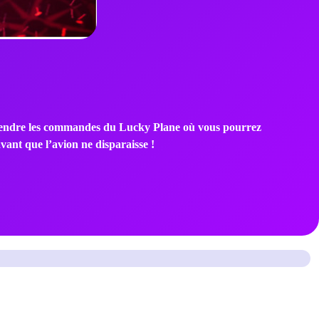
 prendre les commandes du Lucky Plane où vous pourrez
avant que l’avion ne disparaisse !