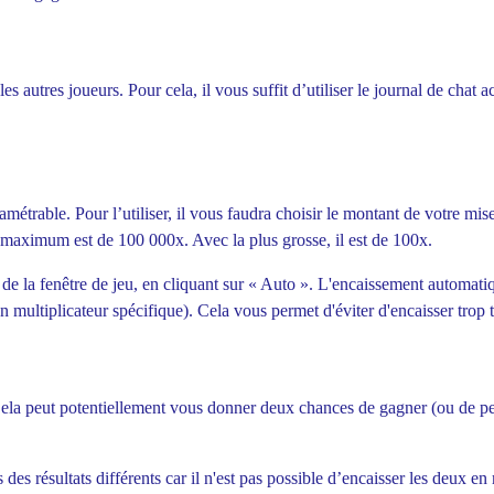
s autres joueurs. Pour cela, il vous suffit d’utiliser le journal de chat a
trable. Pour l’utiliser, il vous faudra choisir le montant de votre mise
ur maximum est de 100 000x. Avec la plus grosse, il est de 100x.
de la fenêtre de jeu, en cliquant sur « Auto ». L'encaissement automati
multiplicateur spécifique). Cela vous permet d'éviter d'encaisser trop t
Cela peut potentiellement vous donner deux chances de gagner (ou de pe
des résultats différents car il n'est pas possible d’encaisser les deu