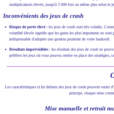
multiplicateurs élevés, jusqu'à 5 000 fois ou même plus selon le j
Inconvénients des jeux de crash
Risque de perte élevé
: les jeux de crash sont très volatils. Com
volatilité élevée signifie que les gains les plus importants ne sont 
indispensable d'adopter une gestion prudente de votre bankroll.
Résultats imprévisibles
: les résultats des jeux de crash ne peuve
préférez les jeux où vous pouvez mettre en place des stratégies, ce 
O
Les caractéristiques et les thèmes des jeux de crash peuvent varier d
principe, chaque mise commen
Mise manuelle et retrait m