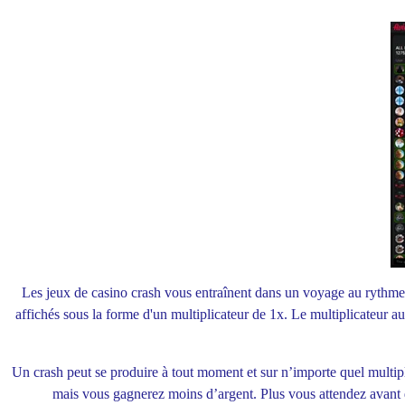
Les jeux de casino crash vous entraînent dans un voyage au rythme e
affichés sous la forme d'un multiplicateur de 1x. Le multiplicateur a
Un crash peut se produire à tout moment et sur n’importe quel multipl
mais vous gagnerez moins d’argent. Plus vous attendez avant d