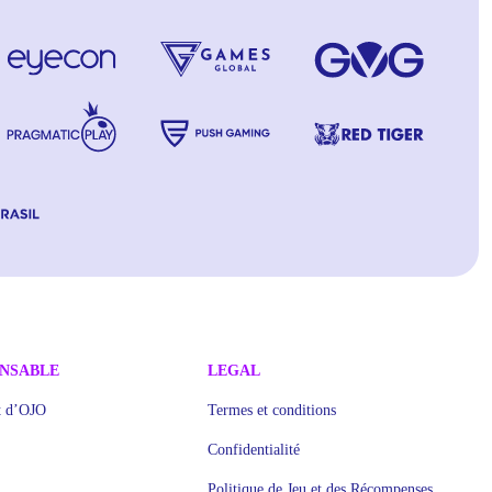
ONSABLE
LEGAL
t d’OJO
Termes et conditions
Confidentialité
Politique de Jeu et des Récompenses