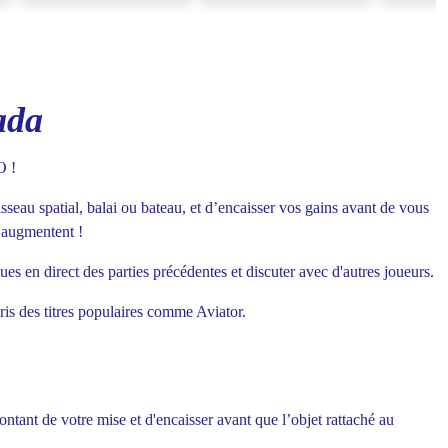
ada
O !
sseau spatial, balai ou bateau, et d’encaisser vos gains avant de vous
s augmentent !
ues en direct des parties précédentes et discuter avec d'autres joueurs.
ris des titres populaires comme Aviator.
montant de votre mise et d'encaisser avant que l’objet rattaché au