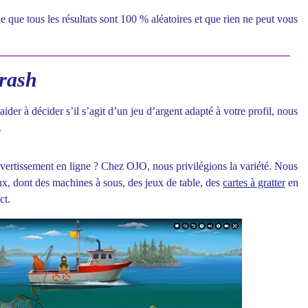
 que tous les résultats sont 100 % aléatoires et que rien ne peut vous
crash
der à décider s’il s’agit d’un jeu d’argent adapté à votre profil, nous
.
divertissement en ligne ? Chez OJO, nous privilégions la variété. Nous
ux, dont des machines à sous, des jeux de table, des
cartes à gratter
en
ct.