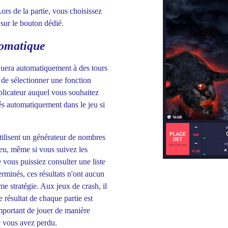
ors de la partie, vous choisissez
sur le bouton dédié.
tomatique
quera automatiquement à des tours
e de sélectionner une fonction
plicateur auquel vous souhaitez
sés automatiquement dans le jeu si
utilisent un générateur de nombres
jeu, même si vous suivez les
 vous puissiez consulter une liste
erminés, ces résultats n'ont aucun
me stratégie. Aux jeux de crash, il
 résultat de chaque partie est
mportant de jouer de manière
e vous avez perdu.