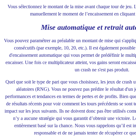
Vous sélectionnez le montant de la mise avant chaque tour de jeu. L
manuellement le moment de l’encaissement en cliquant 
Mise automatique et retrait au
Vous pouvez paramétrer au préalable un montant de mise qui s'appli
consécutifs (par exemple, 10, 20, etc.). Il est également possibl
d'encaissement automatique qui vous permet de prédéfinir le multi
encaisser. Une fois ce multiplicateur atteint, vos gains seront encais
un crash ne s'est pas produit.
Quel que soit le type de pari que vous choisissez, les jeux de crash 
aléatoires (RNG). Vous ne pouvez pas prédire le résultat d'un 
performances et tendances en termes de pertes et de profits. Bien que
de résultats récents pour voir comment les tours précédents se sont t
impact sur les jeux suivants. Ils ne doivent donc pas être utilisés com
n’y a aucune stratégie qui vous garantit d’obtenir une victoire. Le
entièrement basé sur la chance. Nous vous rappelons qu’il est i
responsable et de ne jamais tenter de récupérer ce qu