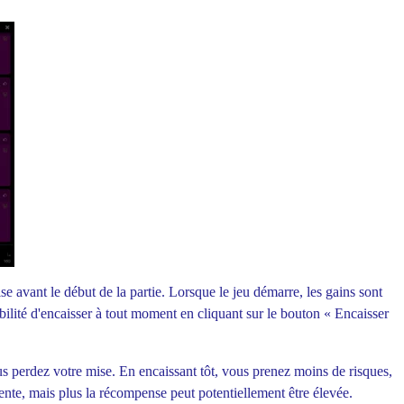
 avant le début de la partie. Lorsque le jeu démarre, les gains sont
bilité d'encaisser à tout moment en cliquant sur le bouton « Encaisser
us perdez votre mise. En encaissant tôt, vous prenez moins de risques,
nte, mais plus la récompense peut potentiellement être élevée.