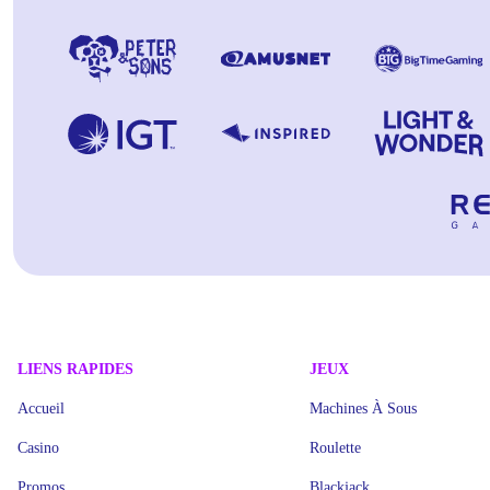
LIENS RAPIDES
JEUX
Accueil
Machines À Sous
Casino
Roulette
Promos
Blackjack