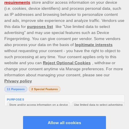
immédiate du compte.
Trademark ™ 2026 PlayOJO. Tous droits réservés.