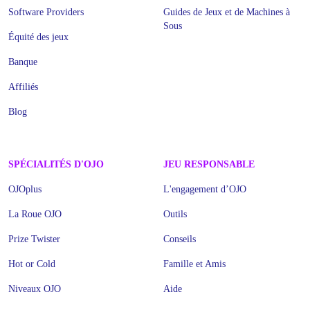
Software Providers
Guides de Jeux et de Machines à
Sous
Équité des jeux
Banque
Affiliés
Blog
SPÉCIALITÉS D'OJO
JEU RESPONSABLE
OJOplus
L'engagement d’OJO
La Roue OJO
Outils
Prize Twister
Conseils
Hot or Cold
Famille et Amis
Niveaux OJO
Aide