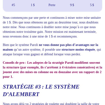
#5
1 $
Perte
9 $
5 $
Nous commençons par une perte et continuons à miser notre mise unitaire
de 1 $. Dès que nous obtenons un gain au deuxième tour, nous doublons
notre mise. Nous continuons à doubler notre mise jusqu’à ce que nous
obtenions notre troisième gain. Notre mission est maintenant terminée,
nous revenons donc à une mise de 1 $ et recommençons.
Bien que le système Paroli
ne vous donne pas plus d’avantages sur la
maison
qu’un autre système, il possède une
structure moins risquée
, qui
attaque lorsque vous gagnez et défend lorsque vous perdez.
Conseils de pro : Les adeptes de la stratégie Paroli modifient souvent
la structure (par exemple, ils s’arrêtent à 4 victoires consécutives) et la
jouent avec des mises en colonne ou en douzaine avec un rapport de 2
pour 1.
STRATÉGIE #3 : LE SYSTÈME
D’ALEMBERT
Nous avons déjà vu 2 stratégies de roulette qui doublent la taille de votre