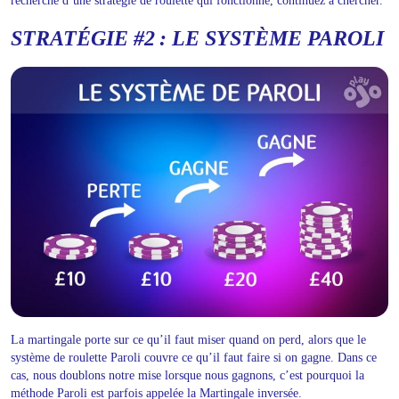
recherche d’une stratégie de roulette qui fonctionne, continuez à chercher.
STRATÉGIE #2 : LE SYSTÈME PAROLI
La martingale porte sur ce qu’il faut miser quand on perd, alors que le
système de roulette Paroli couvre ce qu’il faut faire si on gagne. Dans ce
cas, nous doublons notre mise lorsque nous gagnons, c’est pourquoi la
méthode Paroli est parfois appelée la Martingale inversée.