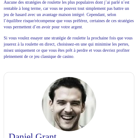
Aucune des stratégies de roulette les plus populaires dont j’ai parlé n’est
rentable à long terme, car vous ne pouvez tout simplement pas battre un
jeu de hasard avec un avantage maison intégré. Cependant, selon
l’équilibre risque/récompense que vous préférez, certaines de ces stratégies
vous permettent d’en avoir pour votre argent.
Si vous voulez essayer une stratégie de roulette la prochaine fois que vous
jouerez à la roulette en direct, choisissez-en une qui minimise les pertes,
misez uniquement ce que vous êtes prêt à perdre et vous devriez profiter
pleinement de ce jeu classique de casino.
Daniel Grant