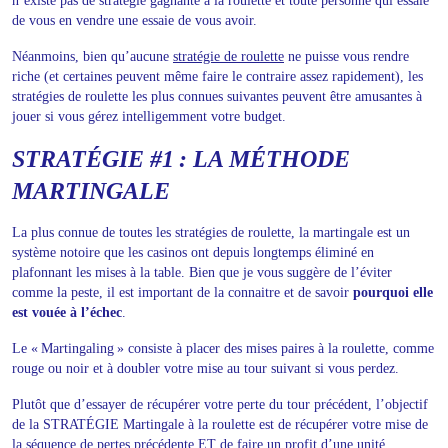
n’existe pas de stratégie gagnante à la roulette et toute personne qui essaie
de vous en vendre une essaie de vous avoir.
Néanmoins, bien qu’aucune
stratégie de roulette
ne puisse vous rendre
riche (et certaines peuvent même faire le contraire assez rapidement), les
stratégies de roulette les plus connues suivantes peuvent être amusantes à
jouer si vous gérez intelligemment votre budget.
STRATÉGIE #1 : LA MÉTHODE
MARTINGALE
La plus connue de toutes les stratégies de roulette, la martingale est un
système notoire que les casinos ont depuis longtemps éliminé en
plafonnant les mises à la table. Bien que je vous suggère de l’éviter
comme la peste, il est important de la connaitre et de savoir
pourquoi elle
est vouée à l’échec
.
Le « Martingaling » consiste à placer des mises paires à la roulette, comme
rouge ou noir et à doubler votre mise au tour suivant si vous perdez.
Plutôt que d’essayer de récupérer votre perte du tour précédent, l’objectif
de la STRATÉGIE Martingale à la roulette est de récupérer votre mise de
la séquence de pertes précédente ET de faire un profit d’une unité.