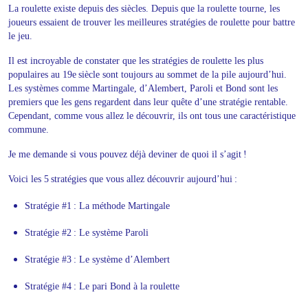
La roulette existe depuis des siècles. Depuis que la roulette tourne, les
joueurs essaient de trouver les meilleures stratégies de roulette pour battre
le jeu.
Il est incroyable de constater que les stratégies de roulette les plus
populaires au 19e siècle sont toujours au sommet de la pile aujourd’hui.
Les systèmes comme Martingale, d’Alembert, Paroli et Bond sont les
premiers que les gens regardent dans leur quête d’une stratégie rentable.
Cependant, comme vous allez le découvrir, ils ont tous une caractéristique
commune.
Je me demande si vous pouvez déjà deviner de quoi il s’agit !
Voici les 5 stratégies que vous allez découvrir aujourd’hui :
Stratégie #1 : La méthode Martingale
Stratégie #2 : Le système Paroli
Stratégie #3 : Le système d’Alembert
Stratégie #4 : Le pari Bond à la roulette