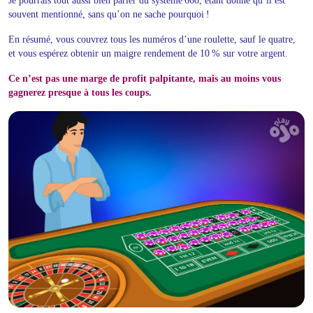
Je pourrais tout aussi bien parler du système 666, étant donné qu’il est
souvent mentionné, sans qu’on ne sache pourquoi !
En résumé, vous couvrez tous les numéros d’une roulette, sauf le quatre,
et vous espérez obtenir un maigre rendement de 10 % sur votre argent.
Ce n’est pas une marge de profit palpitante, mais au moins vous
gagnerez presque à tous les coups.