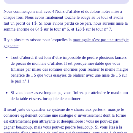
Nous commençons mal avec 4 Noirs d’affilée et doublons notre mise à
chaque fois. Nous avons finalement touché le rouge au 5e tour et avons
fait un profit de 1 $. Si nous avions perdu ce 5e pari, nous aurions misé la
somme énorme de 64 $ sur le tour n° 6, et 128 $ sur le tour n° 7.
Il y a plusieurs raisons pour lesquelles la
martingale n’est pas une stratégie
gagnante
:
Tout d’abord, il est loin d’être impossible de perdre plusieurs lancers
de pièces de monnaie d’affilée. Il est presque inévitable que vous
finissiez par miser des sommes énormes pour réaliser le même maigre
bénéfice de 1 $ que vous essayiez de réaliser avec une mise de 1 $ sur
le pari n° 1.
Si vous jouez assez longtemps, vous finirez par atteindre le maximum
de la table et serez incapable de continuer.
Il serait juste de qualifier ce système de « chasse aux pertes », mais je le
considère également comme une stratégie d’investissement dont la forme
est extrêmement peu attrayante et déséquilibrée : vous ne pouvez pas
gagner beaucoup, mais vous pouvez perdre beaucoup. Si vous êtes à la