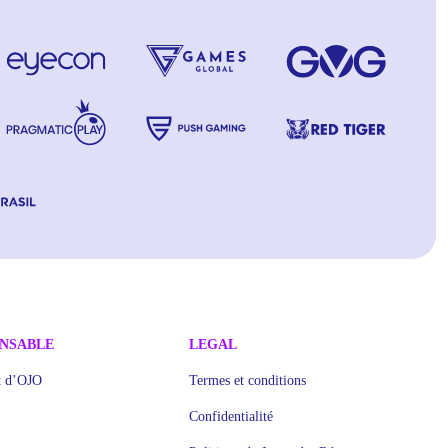
ONSABLE
LEGAL
t d’OJO
Termes et conditions
Confidentialité