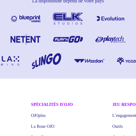
La disponibilité dépend de votre pays
SPÉCIALITÉS D'OJO
JEU RESP
OJOplus
L'engagemen
La Roue OJO
Outils