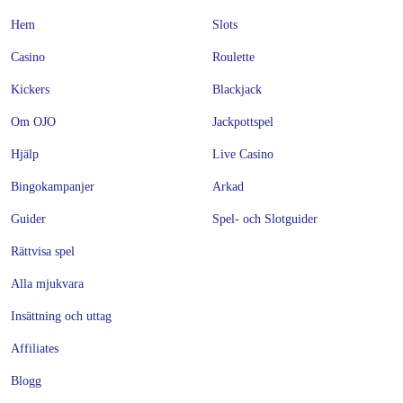
Hem
Slots
Casino
Roulette
Kickers
Blackjack
Om OJO
Jackpottspel
Hjälp
Live Casino
Bingokampanjer
Arkad
Guider
Spel- och Slotguider
Rättvisa spel
Alla mjukvara
Insättning och uttag
Affiliates
Blogg