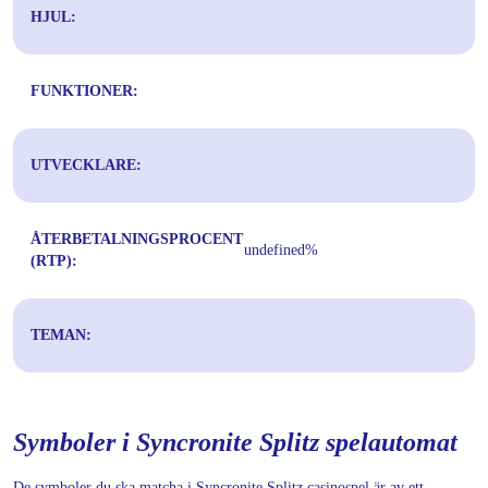
HJUL:
FUNKTIONER:
UTVECKLARE:
ÅTERBETALNINGSPROCENT
undefined%
(RTP):
TEMAN:
Symboler i Syncronite Splitz spelautomat
De symboler du ska matcha i Syncronite Splitz casinospel är av ett