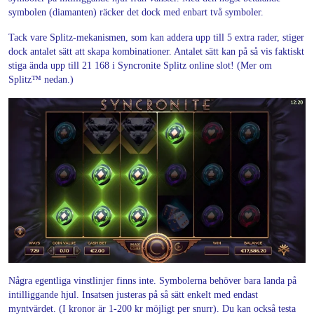
symbolen (diamanten) räcker det dock med enbart två symboler.
Tack vare Splitz-mekanismen, som kan addera upp till 5 extra rader, stiger
dock antalet sätt att skapa kombinationer. Antalet sätt kan på så vis faktiskt
stiga ända upp till 21 168 i Syncronite Splitz online slot! (Mer om
Splitz™ nedan.)
Några egentliga vinstlinjer finns inte. Symbolerna behöver bara landa på
intilliggande hjul. Insatsen justeras på så sätt enkelt med endast
myntvärdet. (I kronor är 1-200 kr möjligt per snurr). Du kan också testa