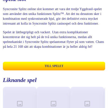
Syncronite Splitz online slot kommer att vara det tredje Yggdrasil-spelet
som använder den unika funktionen Splitz™. Att det nu dessutom sker i
kombination med synkroniserade hjul, gör det definitivt extra mycket
intressant att kolla in Syncronite Splitz casinospel och dess funktioner.
Spelet är lättbegripligt och vackert. Utan extra komplikationer
koncentrerar det sig helt på de två unika funktionerna, medan allt
spelmekaniskt i Syncronite Splitz spelautomat flyter på som vatten. Chans
på hela 21 168 sätt att skapa kombinationer är ju heller aldrig fel!
TILL SPELET
Liknande spel