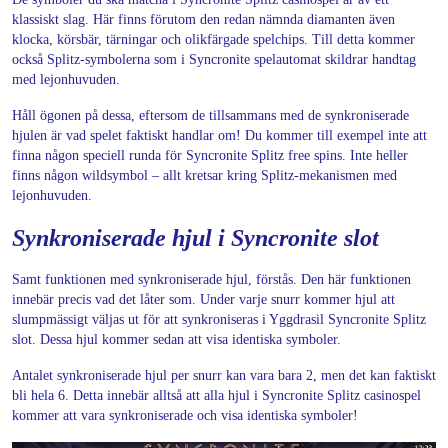
klassiskt slag. Här finns förutom den redan nämnda diamanten även
klocka, körsbär, tärningar och olikfärgade spelchips. Till detta kommer
också Splitz-symbolerna som i Syncronite spelautomat skildrar handtag
med lejonhuvuden.
Håll ögonen på dessa, eftersom de tillsammans med de synkroniserade
hjulen är vad spelet faktiskt handlar om! Du kommer till exempel inte att
finna någon speciell runda för Syncronite Splitz free spins. Inte heller
finns någon wildsymbol – allt kretsar kring Splitz-mekanismen med
lejonhuvuden.
Synkroniserade hjul i Syncronite slot
Samt funktionen med synkroniserade hjul, förstås. Den här funktionen
innebär precis vad det låter som. Under varje snurr kommer hjul att
slumpmässigt väljas ut för att synkroniseras i Yggdrasil Syncronite Splitz
slot. Dessa hjul kommer sedan att visa identiska symboler.
Antalet synkroniserade hjul per snurr kan vara bara 2, men det kan faktiskt
bli hela 6. Detta innebär alltså att alla hjul i Syncronite Splitz casinospel
kommer att vara synkroniserade och visa identiska symboler!