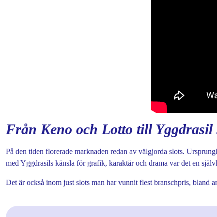
Från Keno och Lotto till Yggdrasil 
På den tiden florerade marknaden redan av välgjorda slots. Ursprungli
med Yggdrasils känsla för grafik, karaktär och drama var det en själv
Det är också inom just slots man har vunnit flest branschpris, bland