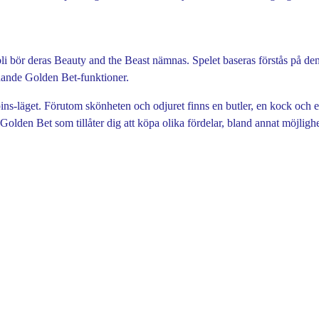
i bör deras Beauty and the Beast nämnas. Spelet baseras förstås på den
nnande Golden Bet-funktioner.
spins-läget. Förutom skönheten och odjuret finns en butler, en kock och en 
olden Bet som tillåter dig att köpa olika fördelar, bland annat möjlighete