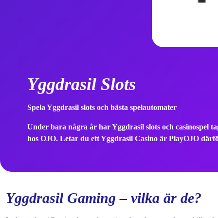
Yggdrasil Slots
Spela Yggdrasil slots och bästa spelautomater
Under bara några år har Yggdrasil slots och casinospel t
hos OJO. Letar du ett Yggdrasil Casino är PlayOJO därför
Yggdrasil Gaming – vilka är de?