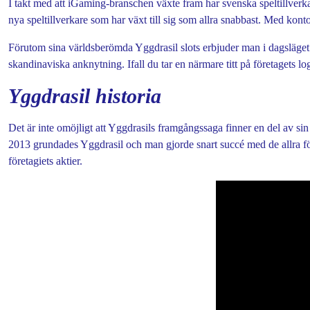
I takt med att iGaming-branschen växte fram har svenska speltillverkar
nya speltillverkare som har växt till sig som allra snabbast. Med kont
Förutom sina världsberömda Yggdrasil slots erbjuder man i dagsläget ett
skandinaviska anknytning. Ifall du tar en närmare titt på företagets log
Yggdrasil historia
Det är inte omöjligt att Yggdrasils framgångssaga finner en del av 
2013 grundades Yggdrasil och man gjorde snart succé med de allra f
företagiets aktier.