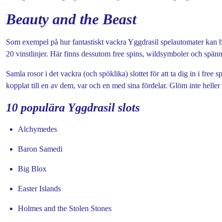
Beauty and the Beast
Som exempel på hur fantastiskt vackra Yggdrasil spelautomater kan bl
20 vinstlinjer. Här finns dessutom free spins, wildsymboler och spä
Samla rosor i det vackra (och spöklika) slottet för att ta dig in i free 
kopplat till en av dem, var och en med sina fördelar. Glöm inte heller G
10 populära Yggdrasil slots
Alchymedes
Baron Samedi
Big Blox
Easter Islands
Holmes and the Stolen Stones