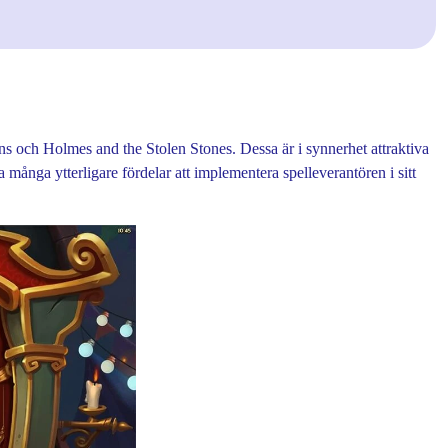
ons och Holmes and the Stolen Stones. Dessa är i synnerhet attraktiva
 många ytterligare fördelar att implementera spelleverantören i sitt