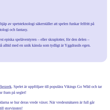
äp av spetsteknologi säkerställer att spelen funkar felfritt på
tologi och fantasy.
t episka speläventyren – eller skraplotter, för den delen –
då alltid med en unik känsla som tydligt är Yggdrasils egen.
Berzerk
. Spelet är uppföljare till populära Vikings Go Wild och tar
ar fram på seglet!
darna se hur deras vrede växer. När vredesmätaren är full går
ll storvinsten!