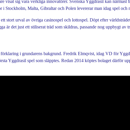
e visat sig vara verkliga innovatörer. Svenska Yggdrasil kan närmast bes
or i Stockholm, Malta, Gibraltar och Polen levererar man idag spel och m
 stort urval av övriga casinospel och lottospel. Döpt efter världsträdet 
ga är det just ett stiliserat träd som skildras, passande nog uppbygt av t
sin förklaring i grundarens bakgrund. Fredrik Elmqvist, idag VD för Yg
örsta Yggdrasil spel som släpptes. Redan 2014 köptes bolaget därför u