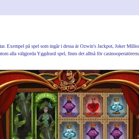
ottar. Exempel på spel som ingår i dessa är Ozwin's Jackpot, Joker Milli
om alla välgjorda Yggdrasil spel, finns det alltså för casinooperatörerna