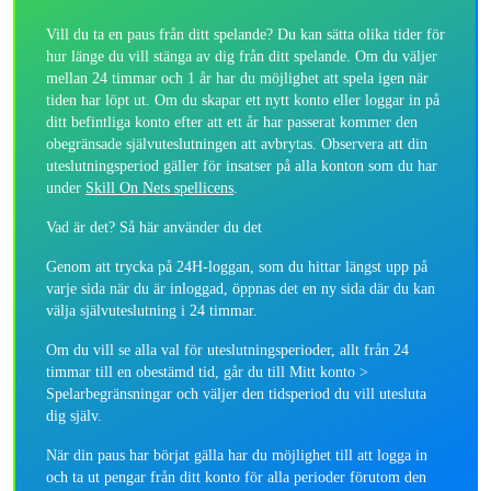
Vill du ta en paus från ditt spelande? Du kan sätta olika tider för
hur länge du vill stänga av dig från ditt spelande. Om du väljer
mellan 24 timmar och 1 år har du möjlighet att spela igen när
tiden har löpt ut. Om du skapar ett nytt konto eller loggar in på
ditt befintliga konto efter att ett år har passerat kommer den
obegränsade självuteslutningen att avbrytas. Observera att din
uteslutningsperiod gäller för insatser på alla konton som du har
under
Skill On Nets spellicens
.
Vad är det?
Så här använder du det
Genom att trycka på 24H-loggan, som du hittar längst upp på
varje sida när du är inloggad, öppnas det en ny sida där du kan
välja självuteslutning i 24 timmar.
Om du vill se alla val för uteslutningsperioder, allt från 24
timmar till en obestämd tid, går du till Mitt konto >
Spelarbegränsningar och väljer den tidsperiod du vill utesluta
dig själv.
När din paus har börjat gälla har du möjlighet till att logga in
och ta ut pengar från ditt konto för alla perioder förutom den