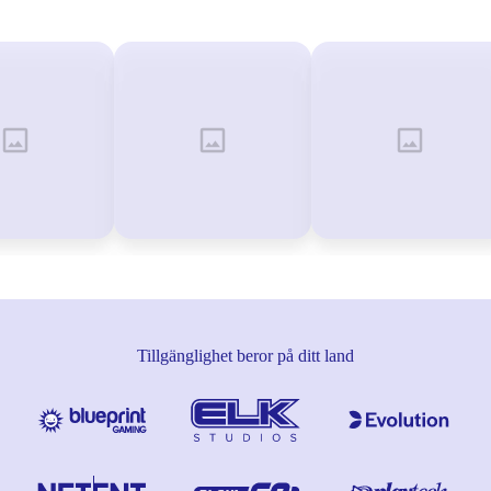
Tillgänglighet beror på ditt land