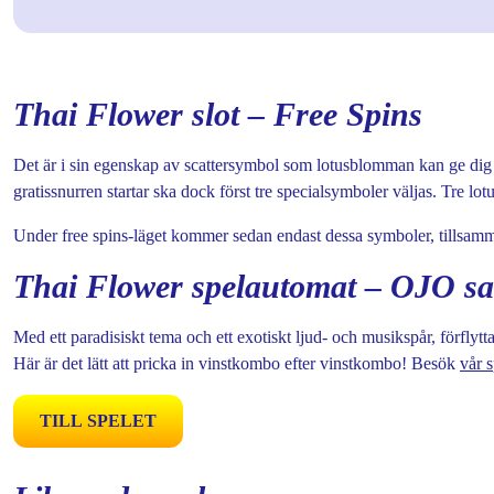
Thai Flower slot – Free Spins
Det är i sin egenskap av scattersymbol som lotusblomman kan ge dig fre
gratissnurren startar ska dock först tre specialsymboler väljas. Tre lo
Under free spins-läget kommer sedan endast dessa symboler, tillsamm
Thai Flower spelautomat – OJO s
Med ett paradisiskt tema och ett exotiskt ljud- och musikspår, förflyt
Här är det lätt att pricka in vinstkombo efter vinstkombo! Besök
vår 
TILL SPELET