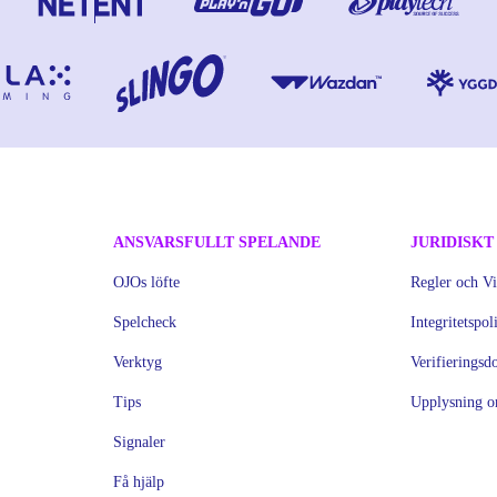
ANSVARSFULLT SPELANDE
JURIDISKT
OJOs löfte
Regler och Vi
Spelcheck
Integritetspol
Verktyg
Verifierings
Tips
Upplysning o
Signaler
Få hjälp