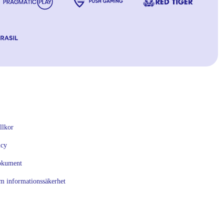
llkor
icy
dokument
m informationssäkerhet