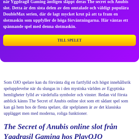
när Yggdragil Gaming äntligen släppt deras The secret och Anubis
slot. Detta är den sista delen av den omtalade och väldigt populära
DoubleMax serien, där de lagt mycket krut på att ta fram en
slotmaskin som uppfyller de höga förväntningarna. Här väntas ett
spännande spel med denna slotmaskin.
TILL SPELET
Som OJO spelare kan du förvänta dig en fartfylld och högst innehållsrik
spelupplevelse när du slungas in i den mystiska världen av Egyptiska
hemligheter fylld av värdefulla symboler och vinster. Redan vid första
anblick känns The Secret of Anubis online slot som ett sådant spel som
kan gå hem hos de flesta spelare, där spelplanen är av det klassiska
upplägget men med moderna, roliga funktioner.
The Secret of Anubis online slot från
Yggdrasil Gaming hos PlayOJO