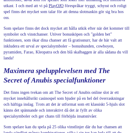
utkast. I och med att vi på
PlayOJO
förespråkar tryggt, schysst och roligt
spel finns det mycket som talar för att denna slotmaskin gör sig bra hos
oss.
Som spelare finns det dock mycket att hålla utkik efter när det kommer till
symboler och vinstchanser. Utöver bonusköpen och ”golden bet”
funktionen, som ökar dina chanser att få gratissnurr, har de här valt att
inkludera ett urval av specialsymboler – bonushunden, cowboyen,
pyramiden, Farao, Kleopatra och den blå skalbaggen är alla sådana du vill
landa!
Maximera spelupplevelsen med The
Secret of Anubis specialfunktioner
Det finns ingen tvekan om att The Secret of Anubis online slot är ett
mycket innehållsrikt casinospel som bjuder på en hel del överraskningar
och häftiga inslag. Trots att det är utformat som ett klassiskt 5-hjuls slot
känns det spännande och interaktivt då det är fyllt av olika
specialsymboler och ger chans till förhöjda insatsnivåer.
Som spelare kan du spela på 25 olika vinstlinjer där du har chansen att
landa oändligt många kombinationer, vilka i sin tur kan leda till att du