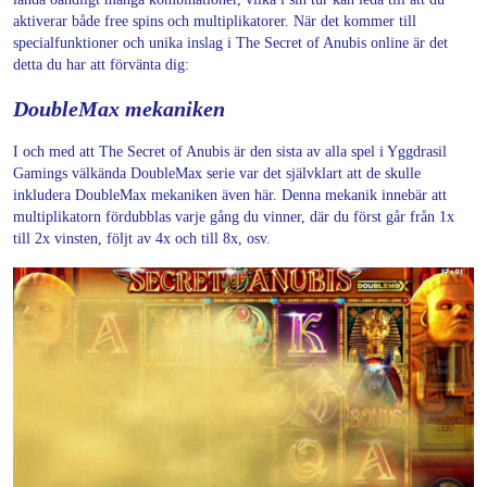
aktiverar både free spins och multiplikatorer. När det kommer till
specialfunktioner och unika inslag i The Secret of Anubis online är det
detta du har att förvänta dig:
DoubleMax mekaniken
I och med att The Secret of Anubis är den sista av alla spel i Yggdrasil
Gamings välkända DoubleMax serie var det självklart att de skulle
inkludera DoubleMax mekaniken även här. Denna mekanik innebär att
multiplikatorn fördubblas varje gång du vinner, där du först går från 1x
till 2x vinsten, följt av 4x och till 8x, osv.