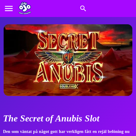
The Secret of Anubis Slot
Den som väntat på något gott har verkligen fått en rejäl belöning nu