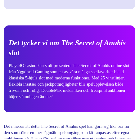
Det tycker vi om The Secret of Anubis
slot
PlayOJO casino kan stolt presentera The Secret of Anubis online slot
från Yggdrasil Gaming som ett av våra många spelfavoriter bland
klassiska 5-hjuls slot med moderna funktioner. Med 25 vinstlinjer,
flexibla insatser och jackpotmöjligheter blir spelupplevelsen både
trivsam och rolig. DoubleMax mekaniken och freespinsfunktionen
höjer stämningen än mer!
Det innebär att detta The Secret of Anubis spel kan göra sig lika bra för
den som söker en mer lågmäld spelomgång som lätt anpassas efter egna
ambitioner, såväl som för spelare som söker mer utmaning och intensiva