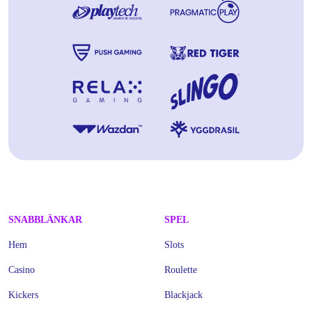
SNABBLÄNKAR
SPEL
Hem
Slots
Casino
Roulette
Kickers
Blackjack