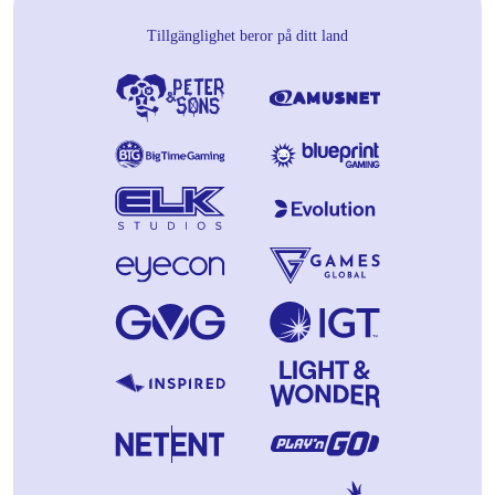
Tillgänglighet beror på ditt land