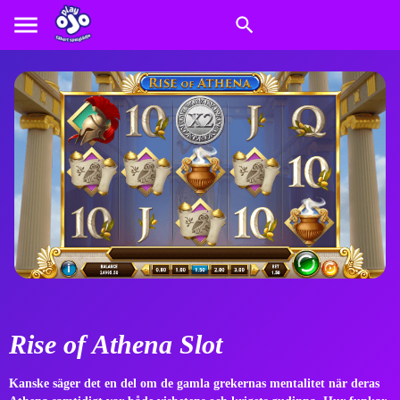
Rise of Athena Slot
Kanske säger det en del om de gamla grekernas mentalitet när deras