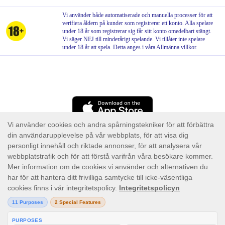
Vi använder både automatiserade och manuella processer för att
verifiera åldern på kunder som registrerar ett konto. Alla spelare
under 18 år som registrerar sig får sitt konto omedelbart stängt.
Vi säger NEJ till minderårigt spelande. Vi tillåter inte spelare
under 18 år att spela. Detta anges i våra Allmänna villkor.