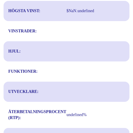
HÖGSTA VINST:
$NaN.undefined
VINSTRADER:
HJUL:
FUNKTIONER:
UTVECKLARE:
ÅTERBETALNINGSPROCENT
undefined%
(RTP):