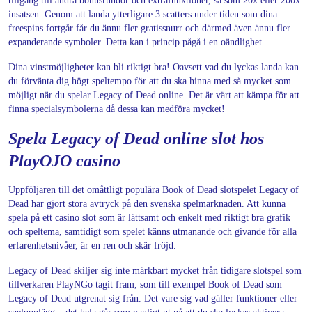
tillgång till andra bonusrundor och extrafunktioner, så som 20x eller 200x
insatsen. Genom att landa ytterligare 3 scatters under tiden som dina
freespins fortgår får du ännu fler gratissnurr och därmed även ännu fler
expanderande symboler. Detta kan i princip pågå i en oändlighet.
Dina vinstmöjligheter kan bli riktigt bra! Oavsett vad du lyckas landa kan
du förvänta dig högt speltempo för att du ska hinna med så mycket som
möjligt när du spelar Legacy of Dead online. Det är värt att kämpa för att
finna specialsymbolerna då dessa kan medföra mycket!
Spela Legacy of Dead online slot hos
PlayOJO casino
Uppföljaren till det omåttligt populära Book of Dead slotspelet Legacy of
Dead har gjort stora avtryck på den svenska spelmarknaden. Att kunna
spela på ett casino slot som är lättsamt och enkelt med riktigt bra grafik
och speltema, samtidigt som spelet känns utmanande och givande för alla
erfarenhetsnivåer, är en ren och skär fröjd.
Legacy of Dead skiljer sig inte märkbart mycket från tidigare slotspel som
tillverkaren PlayNGo tagit fram, som till exempel Book of Dead som
Legacy of Dead utgrenat sig från. Det vare sig vad gäller funktioner eller