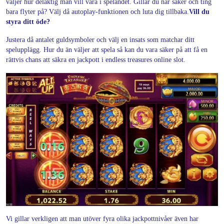
väljer hur delaktig man vill vara i spelandet. Gillar du när saker och ting
bara flyter på? Välj då autoplay-funktionen och luta dig tillbaka.
Vill du
styra ditt öde?
Justera då antalet guldsymboler och välj en insats som matchar ditt
spelupplägg. Hur du än väljer att spela så kan du vara säker på att få en
rättvis chans att säkra en jackpott i endless treasures online slot.
Vi gillar verkligen att man utöver fyra olika jackpottnivåer även har