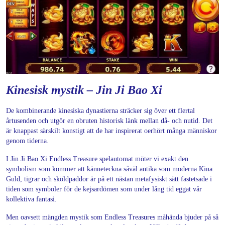
Kinesisk mystik – Jin Ji Bao Xi
De kombinerande kinesiska dynastierna sträcker sig över ett flertal
årtusenden och utgör en obruten historisk länk mellan då- och nutid. Det
är knappast särskilt konstigt att de har inspirerat oerhört många människor
genom tiderna.
I Jin Ji Bao Xi Endless Treasure spelautomat möter vi exakt den
symbolism som kommer att känneteckna såväl antika som moderna Kina.
Guld, tigrar och sköldpaddor är på ett nästan metafysiskt sätt fastetsade i
tiden som symboler för de kejsardömen som under lång tid eggat vår
kollektiva fantasi.
Men oavsett mängden mystik som Endless Treasures måhända bjuder på så