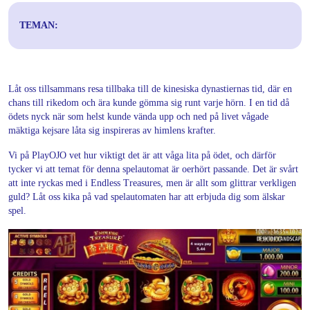
TEMAN:
Låt oss tillsammans resa tillbaka till de kinesiska dynastiernas tid, där en
chans till rikedom och ära kunde gömma sig runt varje hörn. I en tid då
ödets nyck när som helst kunde vända upp och ned på livet vågade
mäktiga kejsare låta sig inspireras av himlens krafter.
Vi på PlayOJO vet hur viktigt det är att våga lita på ödet, och därför
tycker vi att temat för denna spelautomat är oerhört passande. Det är svårt
att inte ryckas med i Endless Treasures, men är allt som glittrar verkligen
guld? Låt oss kika på vad spelautomaten har att erbjuda dig som älskar
spel.