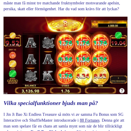
måste man få minst tre matchande fruktsymboler motsvarande apelsin,
persika, skatt eller förmögenhet. Har du vad som krävs för att lyckas?
Vilka specialfunktioner bjuds man på?
I Jin Ji Bao Xi Endless Treasure så möts vi av samma Fu Bonus som SG
Interactive och ShuffleMaster introducerade i
88 Fortunes
. Denna gör att
man som spelare får en chans att samla mynt som när de blir tillräckligt