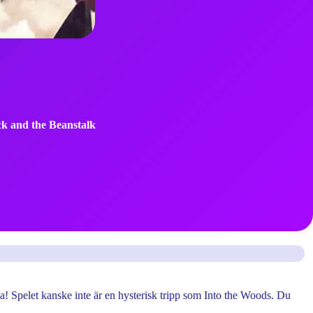
ack and the Beanstalk
na! Spelet kanske inte är en hysterisk tripp som Into the Woods. Du