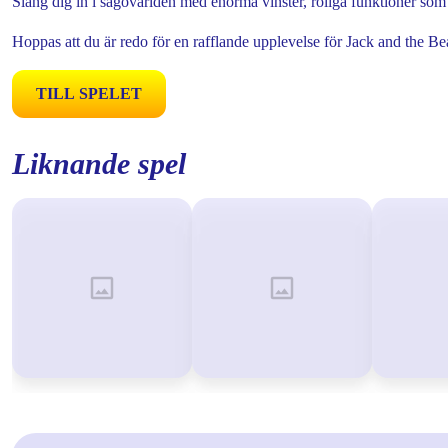
Släng dig in i sagovärlden med enorma vinster, roliga funktioner som
Hoppas att du är redo för en rafflande upplevelse för Jack and the Be
TILL SPELET
Liknande spel