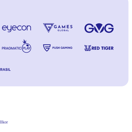
llkor