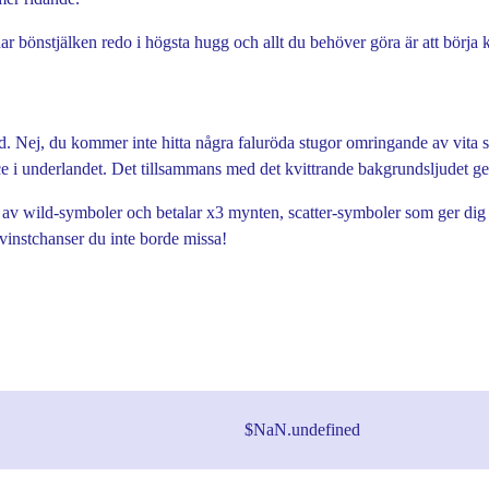
r bönstjälken redo i högsta hugg och allt du behöver göra är att börja 
d. Nej, du kommer inte hitta några faluröda stugor omringande av vita 
ice i underlandet. Det tillsammans med det kvittrande bakgrundsljudet g
 av wild-symboler och betalar x3 mynten, scatter-symboler som ger dig
vinstchanser du inte borde missa!
$NaN.undefined