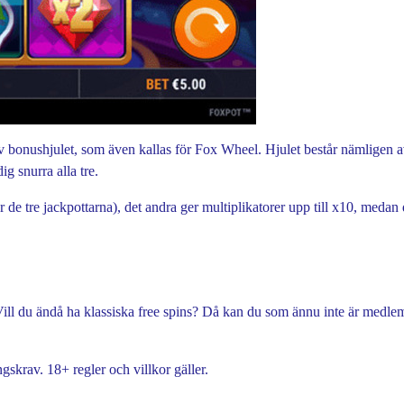
v bonushjulet, som även kallas för Fox Wheel. Hjulet består nämligen av 
g snurra alla tre.
r de tre jackpottarna), det andra ger multiplikatorer upp till x10, medan
let. Vill du ändå ha klassiska free spins? Då kan du som ännu inte är m
gskrav. 18+ regler och villkor gäller.