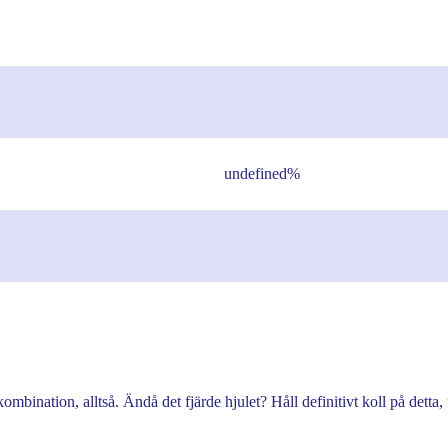
undefined%
ombination, alltså. Ändå det fjärde hjulet? Håll definitivt koll på detta