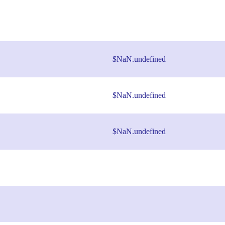
$NaN.undefined
$NaN.undefined
$NaN.undefined