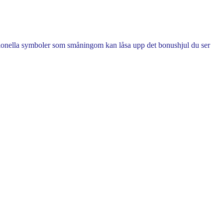
tionella symboler som småningom kan låsa upp det bonushjul du ser