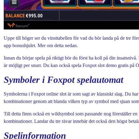
Uppe till höger ser du vinsttabellen för vad du bör landa på de tre för
upp bonushjulet. Mer om detta nedan.
Innan du börjar spela på riktigt bör du först ha koll på din insatsniv
är möjligt per snurr. Du kan också spela Foxpot slot demo gratis på
Symboler i Foxpot spelautomat
Symbolerna i Foxpot online slot är som sagt av klassiskt slag. Du har
kombinationer genom att blanda vilken typ av symbol med sjuan som 
Till detta finns också en wildsymbol som passande nog föreställer en 
kombinationer. Landar du tre rävar innebär det också den högst beta
Spelinformation