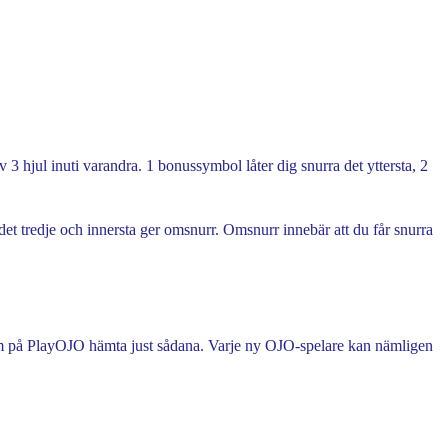
3 hjul inuti varandra. 1 bonussymbol låter dig snurra det yttersta, 2
 det tredje och innersta ger omsnurr. Omsnurr innebär att du får snurra
edlem på PlayOJO hämta just sådana. Varje ny OJO-spelare kan nämligen