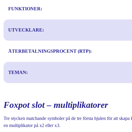
FUNKTIONER:
UTVECKLARE:
ÅTERBETALNINGSPROCENT (RTP):
TEMAN:
Foxpot slot – multiplikatorer
Tre stycken matchande symboler på de tre första hjulen för att skapa k
en multiplikator på x2 eller x3.