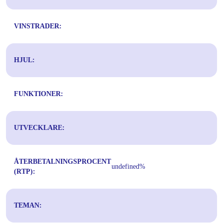
VINSTRADER:
HJUL:
FUNKTIONER:
UTVECKLARE:
ÅTERBETALNINGSPROCENT
undefined%
(RTP):
TEMAN: