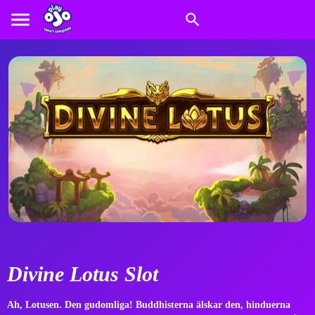
Divine Lotus Slot
Ah, Lotusen. Den gudomliga! Buddhisterna älskar den, hinduerna