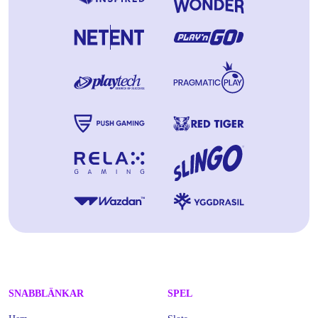
SNABBLÄNKAR
SPEL