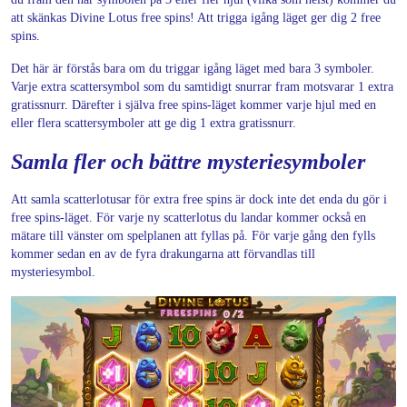
att skänkas Divine Lotus free spins! Att trigga igång läget ger dig 2 free
spins.
Det här är förstås bara om du triggar igång läget med bara 3 symboler.
Varje extra scattersymbol som du samtidigt snurrar fram motsvarar 1 extra
gratissnurr. Därefter i själva free spins-läget kommer varje hjul med en
eller flera scattersymboler att ge dig 1 extra gratissnurr.
Samla fler och bättre mysteriesymboler
Att samla scatterlotusar för extra free spins är dock inte det enda du gör i
free spins-läget. För varje ny scatterlotus du landar kommer också en
mätare till vänster om spelplanen att fyllas på. För varje gång den fylls
kommer sedan en av de fyra drakungarna att förvandlas till
mysteriesymbol.