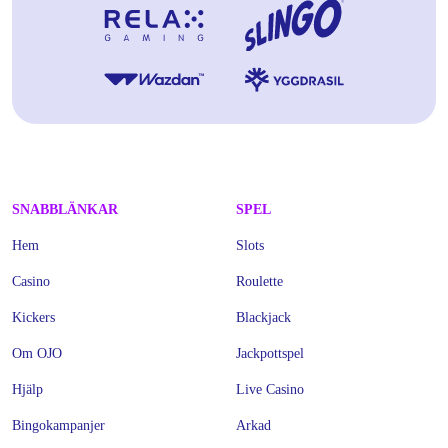
SNABBLÄNKAR
SPEL
Hem
Slots
Casino
Roulette
Kickers
Blackjack
Om OJO
Jackpottspel
Hjälp
Live Casino
Bingokampanjer
Arkad