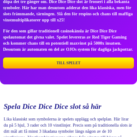
döpa det tre gånger om. Dice Dice Dice slot är frosseri i alla bekanta
symboler. Här har man dessutom adderat den lika klassiska, men för
slots främmande, tärningen. Slå den för respins och chans till maffiga
vinstmultiplikatorer upp till x25!
För den som gillar traditionell casinokänsla är Dice Dice Dice
spelautomat det givna valet. Spelet levereras av
Red Tiger Gaming
och kommer chans till en potentiell maxvinst på 5000x insatsen.
Dessutom är automaten en del av OJOs system för dagliga jackpottar.
TILL SPELET
Spela Dice Dice Dice slot så här
Lika klassiskt som symbolerna är spelets upplägg och spelplan. Här lirar
du på 5 hjul, 3 rader och 10 vinstlinjer. Precis som på traditionella slots är
ditt mål att få minst 3 likadana symboler längs någon av de 10