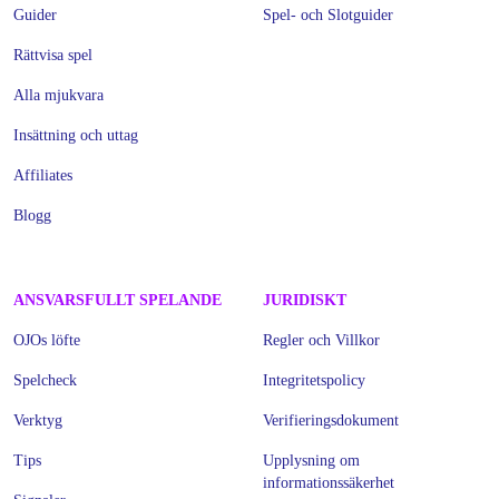
Guider
Spel- och Slotguider
Rättvisa spel
Alla mjukvara
Insättning och uttag
Affiliates
Blogg
ANSVARSFULLT SPELANDE
JURIDISKT
OJOs löfte
Regler och Villkor
Spelcheck
Integritetspolicy
Verktyg
Verifieringsdokument
Tips
Upplysning om
informationssäkerhet