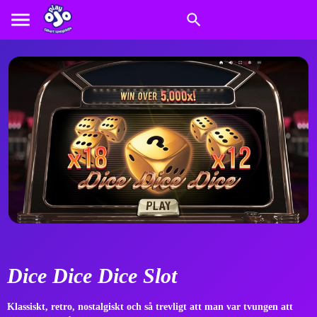
Dice Dice Dice Slot
Klassiskt, retro, nostalgiskt och så trevligt att man var tvungen att