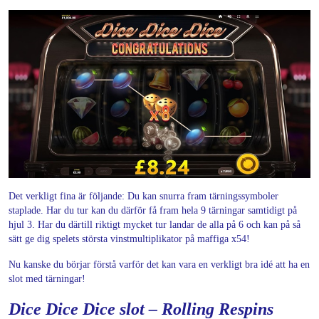
Det verkligt fina är följande: Du kan snurra fram tärningssymboler
staplade. Har du tur kan du därför få fram hela 9 tärningar samtidigt på
hjul 3. Har du därtill riktigt mycket tur landar de alla på 6 och kan på så
sätt ge dig spelets största vinstmultiplikator på maffiga x54!
Nu kanske du börjar förstå varför det kan vara en verkligt bra idé att ha en
slot med tärningar!
Dice Dice Dice slot – Rolling Respins