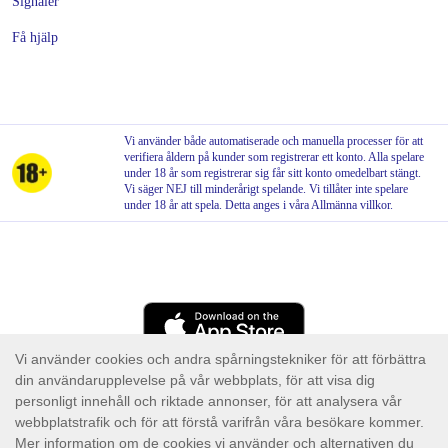
Signaler
Få hjälp
Vi använder både automatiserade och manuella processer för att
verifiera åldern på kunder som registrerar ett konto. Alla spelare
under 18 år som registrerar sig får sitt konto omedelbart stängt.
Vi säger NEJ till minderårigt spelande. Vi tillåter inte spelare
under 18 år att spela. Detta anges i våra Allmänna villkor.