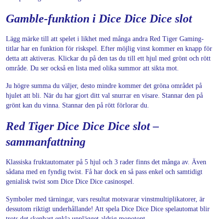
Gamble-funktion i Dice Dice Dice slot
Lägg märke till att spelet i likhet med många andra Red Tiger Gaming-
titlar har en funktion för riskspel. Efter möjlig vinst kommer en knapp för
detta att aktiveras. Klickar du på den tas du till ett hjul med grönt och rött
område. Du ser också en lista med olika summor att sikta mot.
Ju högre summa du väljer, desto mindre kommer det gröna området på
hjulet att bli. När du har gjort ditt val snurrar en visare. Stannar den på
grönt kan du vinna. Stannar den på rött förlorar du.
Red Tiger Dice Dice Dice slot –
sammanfattning
Klassiska fruktautomater på 5 hjul och 3 rader finns det många av. Även
sådana med en fyndig twist. Få har dock en så pass enkel och samtidigt
genialisk twist som Dice Dice Dice casinospel.
Symboler med tärningar, vars resultat motsvarar vinstmultiplikatorer, är
dessutom riktigt underhållande! Att spela Dice Dice Dice spelautomat blir
trots det skenbart enkla upplägget aldrig monotont.