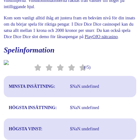
vinstlinjerna. Vinstkombinationerna räknas från vänster till höger på
intilliggande hjul.
Kom som vanligt alltid ihåg att justera fram en bekväm nivå för din insats
om du börjar spela för riktiga pengar. I Dice Dice Dice casinospel kan du
satsa allt mellan 1 krona och 2000 kronor per snurr. Du kan också spela
Dice Dice Dice slot demo för låtsaspengar på
PlayOJO nätcasino
.
Spelinformation
(/5)
MINSTA INSÄTTNING:
$NaN.undefined
HÖGSTA INSÄTTNING:
$NaN.undefined
HÖGSTA VINST:
$NaN.undefined