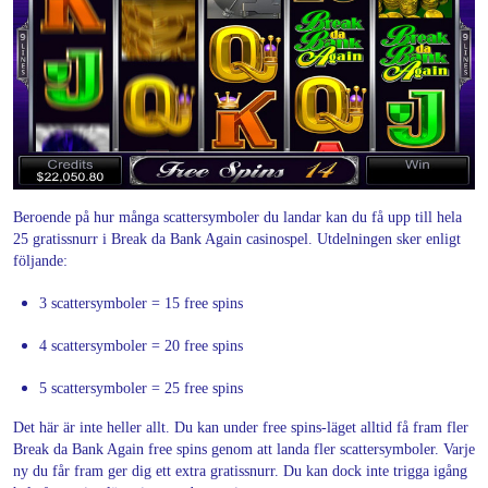
Beroende på hur många scattersymboler du landar kan du få upp till hela
25 gratissnurr i Break da Bank Again casinospel. Utdelningen sker enligt
följande:
3 scattersymboler = 15 free spins
4 scattersymboler = 20 free spins
5 scattersymboler = 25 free spins
Det här är inte heller allt. Du kan under free spins-läget alltid få fram fler
Break da Bank Again free spins genom att landa fler scattersymboler. Varje
ny du får fram ger dig ett extra gratissnurr. Du kan dock inte trigga igång