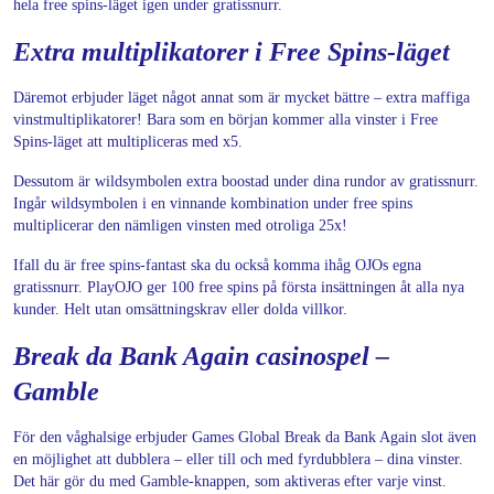
hela free spins-läget igen under gratissnurr.
Extra multiplikatorer i Free Spins-läget
Däremot erbjuder läget något annat som är mycket bättre – extra maffiga
vinstmultiplikatorer! Bara som en början kommer alla vinster i Free
Spins-läget att multipliceras med x5.
Dessutom är wildsymbolen extra boostad under dina rundor av gratissnurr.
Ingår wildsymbolen i en vinnande kombination under free spins
multiplicerar den nämligen vinsten med otroliga 25x!
Ifall du är free spins-fantast ska du också komma ihåg OJOs egna
gratissnurr. PlayOJO ger 100 free spins på första insättningen åt alla nya
kunder. Helt utan omsättningskrav eller dolda villkor.
Break da Bank Again casinospel –
Gamble
För den våghalsige erbjuder Games Global Break da Bank Again slot även
en möjlighet att dubblera – eller till och med fyrdubblera – dina vinster.
Det här gör du med Gamble-knappen, som aktiveras efter varje vinst.