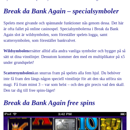
Break da Bank Again – specialsymboler
Spelets mest givande och spännande funktioner nås genom dessa. Det här
är ofta fallet på online casinospel. Specialsymbolerna i Break da Bank
Again slot är wildsymbolen, som föreställer spelets logga, samt
scattersymbolen, som föreställer bankvalvet.
Wildsymbolen
ersätter alltid alla andra vanliga symboler och bygger på så
sätt ut dina vinstlinjer. Dessutom kommer den med en multiplikator på x5
under grundspelet!
Scattersymbolen
kan snurras fram på spelets alla fem hjul. Du behöver
inte få fram den längs någon speciell vinstlinje för att den ska utföra sin
magi. Få fram minst 3 – var som helst – och den gör precis vad den skall.
Den tar dig till free spins-läget!
Break da Bank Again free spins