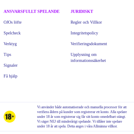
ANSVARSFULLT SPELANDE
JURIDISKT
OJOs löfte
Regler och Villkor
Spelcheck
Integritetspolicy
Verktyg
Verifieringsdokument
Tips
Upplysning om
informationssäkerhet
Signaler
Få hjälp
Vi använder både automatiserade och manuella processer för att
verifiera åldern på kunder som registrerar ett konto. Alla spelare
under 18 år som registrerar sig får sitt konto omedelbart stängt.
Vi säger NEJ till minderårigt spelande. Vi tillåter inte spelare
under 18 år att spela. Detta anges i våra Allmänna villkor.