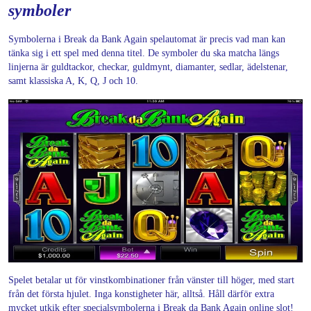
symboler
Symbolerna i Break da Bank Again spelautomat är precis vad man kan
tänka sig i ett spel med denna titel. De symboler du ska matcha längs
linjerna är guldtackor, checkar, guldmynt, diamanter, sedlar, ädelstenar,
samt klassiska A, K, Q, J och 10.
Spelet betalar ut för vinstkombinationer från vänster till höger, med start
från det första hjulet. Inga konstigheter här, alltså. Håll därför extra
mycket utkik efter specialsymbolerna i Break da Bank Again online slot!