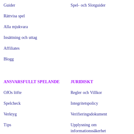
Guider
Spel- och Slotguider
Rättvisa spel
Alla mjukvara
Insättning och uttag
Affiliates
Blogg
ANSVARSFULLT SPELANDE
JURIDISKT
OJOs löfte
Regler och Villkor
Spelcheck
Integritetspolicy
Verktyg
Verifieringsdokument
Tips
Upplysning om
informationssäkerhet