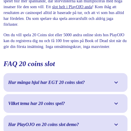
spelet blir mer spännande, där storvinsterna kan multipliceras med höga
insatser för den som vill. Ett
slot helt i PlayOJO anda
! Kom ihåg att
resultaten av casinospel alltid är baserade på tur, och att vi som hus alltid
har fördelen. Du som spelare ska spela ansvarsfullt och aldrig jaga
förluster.
Om du vill spela 20 Coins slot eller 5000 andra online slots hos PlayOJO
kan du registrera dig nu och få 100 free spins på Book of Dead slot när du
gör din första insättning. Inga omsättningskrav, inga maxvinster.
FAQ 20 coins slot
Hur många hjul har EGT 20 coins slot?
Vilket tema har 20 coins spel?
Har PlayOJO en 20 coins slot demo?