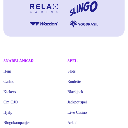
SNABBLÄNKAR
SPEL
Hem
Slots
Casino
Roulette
Kickers
Blackjack
Om OJO
Jackpottspel
Hjälp
Live Casino
Bingokampanjer
Arkad