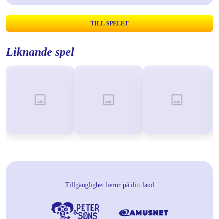
TILL SPELET
Liknande spel
Tillgänglighet beror på ditt land