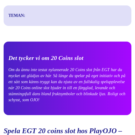
TEMAN:
Det tycker vi om 20 Coins slot
Om du ännu inte testat nylanserade 20 Coins slot från EGT har du
mycket att glädjas av här. Så länge du spelar på eget initiativ och på
ett sätt som känns tryggt kan du njuta av en fullskalig spelupplevelse
när 20 Coins online slot bjuder in till en färgglad, levande och
stämningsfull dans bland fruktsymboler och blinkade ljus. Roligt och
schysst, som OJO!
Spela EGT 20 coins slot hos PlayOJO –