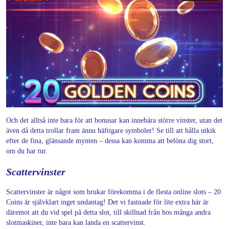
Och det alltså inte bara för att bonusar kan innebära större vinster, utan det
även då detta trollar fram ännu häftigare symboler! Se till att hålla utkik
efter de fina, glänsande mynten – dessa kan komma att belöna dig stort,
om du har tur.
Scattervinster
Scattervinster är något som brukar förekomma i de flesta online slots – 20
Coins är självklart inget undantag! Det vi fastnade för lite extra här är
däremot att du vid spel på detta slot, till skillnad från hos många andra
slotmaskiner, inte bara kan landa en scattervinst.