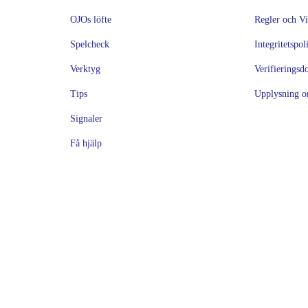
OJOs löfte
Regler och Vi
Spelcheck
Integritetspol
Verktyg
Verifierings
Tips
Upplysning o
Signaler
Få hjälp