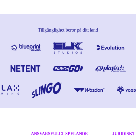
Tillgänglighet beror på ditt land
ANSVARSFULLT SPELANDE
JURIDISKT