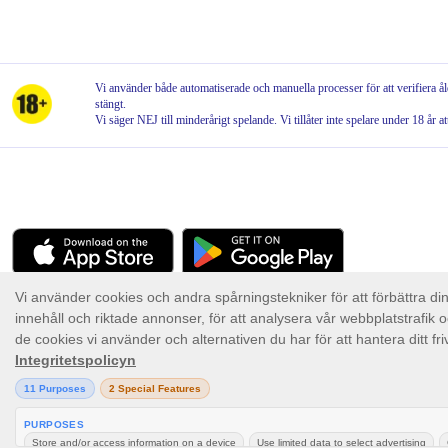
Vi använder både automatiserade och manuella processer för att verifiera åld
stängt.
Vi säger NEJ till minderårigt spelande. Vi tillåter inte spelare under 18 år a
Trademark ™ 2026 PlayOJO. Alla rättigheter förbehållna.
Apple och Apple-logotypen är varumärken som tillhör Apple Inc., registrerade i USA och andra