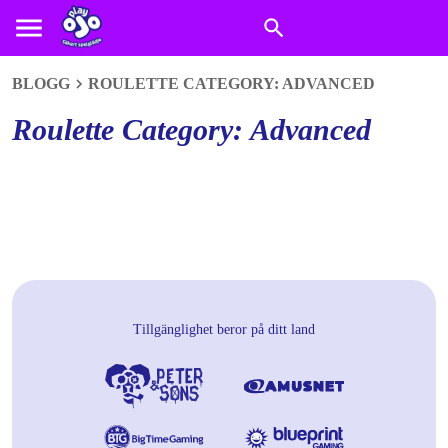
BLOGG
ROULETTE CATEGORY: ADVANCED
Roulette Category: Advanced
Tillgänglighet beror på ditt land