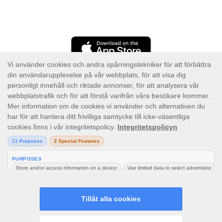
Trademark ™ 2026 PlayOJO. Alla rättigheter förbehållna.
Apple och Apple-logotypen är varumärken som tillhör Apple Inc., registrerade i USA och
andra länder. App Store är ett tjänstemärke som tillhör Apple Inc. och är registrerat i USA