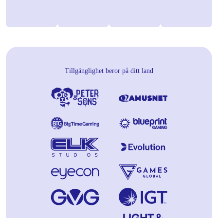
Tillgänglighet beror på ditt land