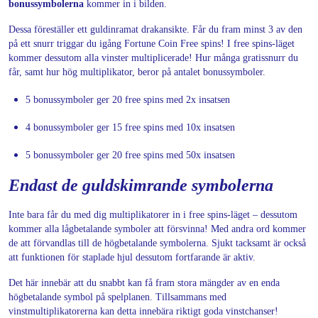
bonussymbolerna
kommer in i bilden.
Dessa föreställer ett guldinramat drakansikte. Får du fram minst 3 av den
på ett snurr triggar du igång Fortune Coin Free spins! I free spins-läget
kommer dessutom alla vinster multiplicerade! Hur många gratissnurr du
får, samt hur hög multiplikator, beror på antalet bonussymboler.
5 bonussymboler ger 20 free spins med 2x insatsen
4 bonussymboler ger 15 free spins med 10x insatsen
5 bonussymboler ger 20 free spins med 50x insatsen
Endast de guldskimrande symbolerna
Inte bara får du med dig multiplikatorer in i free spins-läget – dessutom
kommer alla lågbetalande symboler att försvinna! Med andra ord kommer
de att förvandlas till de högbetalande symbolerna. Sjukt tacksamt är också
att funktionen för staplade hjul dessutom fortfarande är aktiv.
Det här innebär att du snabbt kan få fram stora mängder av en enda
högbetalande symbol på spelplanen. Tillsammans med
vinstmultiplikatorerna kan detta innebära riktigt goda vinstchanser!