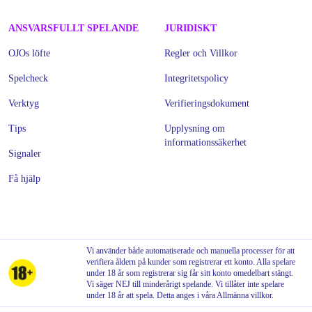
ANSVARSFULLT SPELANDE
JURIDISKT
OJOs löfte
Regler och Villkor
Spelcheck
Integritetspolicy
Verktyg
Verifieringsdokument
Tips
Upplysning om
informationssäkerhet
Signaler
Få hjälp
Vi använder både automatiserade och manuella processer för att
verifiera åldern på kunder som registrerar ett konto. Alla spelare
under 18 år som registrerar sig får sitt konto omedelbart stängt.
Vi säger NEJ till minderårigt spelande. Vi tillåter inte spelare
under 18 år att spela. Detta anges i våra Allmänna villkor.