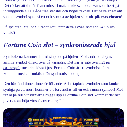
Det räcker att du får fram minst 3 matchande symboler var som helst på
intilliggande hjul. Både från vänster och höger räknas. Det bästa är att om
samma symbol syns på ett och samma av hjulen så
multipliceras vinsten!
På spelets 5 hjul och 3 rader resulterar detta i ovan nämnda 243 olika
vinstsätt!
Fortune Coin slot – synkroniserade hjul
Symbolerna kommer ibland staplade på hjulen. Med andra ord syns
samma symbol direkt ovanpå varandra. Det här är inte ovanligt på
casinospel
, men det bästa i just Fortune Coin är att symbolstaplarna
kommer med en funktion för synkroniserade hjul.
Den här funktionen innebär följande: Alla staplade symboler som landar
synliga på ett snurr kommer att förvandlas till en och samma symbol! Med
tanke på hur vinstlinjerna byggs upp i Fortune Coin slot kommer det här
givetvis att höja vinstchanserna rejält!