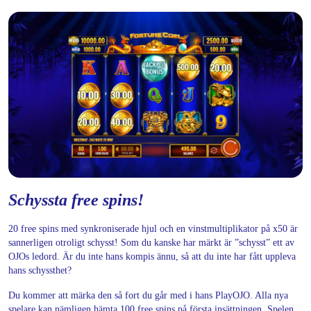
Schyssta free spins!
20 free spins med synkroniserade hjul och en vinstmultiplikator på x50 är
sannerligen otroligt schysst! Som du kanske har märkt är ”schysst” ett av
OJOs ledord. Är du inte hans kompis ännu, så att du inte har fått uppleva
hans schyssthet?
Du kommer att märka den så fort du går med i hans PlayOJO. Alla nya
spelare kan nämligen hämta
100 free spins
på första insättningen. Spelen