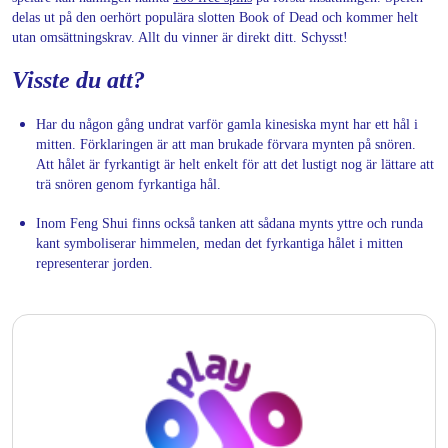
delas ut på den oerhört populära slotten Book of Dead och kommer helt
utan omsättningskrav. Allt du vinner är direkt ditt. Schysst!
Visste du att?
Har du någon gång undrat varför gamla kinesiska mynt har ett hål i
mitten. Förklaringen är att man brukade förvara mynten på snören.
Att hålet är fyrkantigt är helt enkelt för att det lustigt nog är lättare att
trä snören genom fyrkantiga hål.
Inom Feng Shui finns också tanken att sådana mynts yttre och runda
kant symboliserar himmelen, medan det fyrkantiga hålet i mitten
representerar jorden.