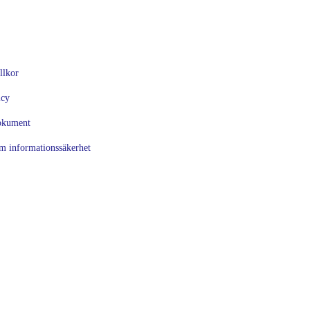
llkor
icy
dokument
m informationssäkerhet